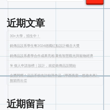
近期文章
30+大學，招生中！
銘傳品設系學生奪2026德國紅點設計概念大獎
銘傳品設系產學合作成果亮相 聚焦智慧觀光與寵物經濟
🎯 個人申請放榜｜設計，就從銘傳品設開始
金獎閃耀！品設系校友許怡萍作品《華西夜宴・悠遊未來》
脫穎而出👏
近期留言