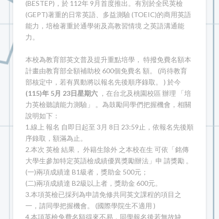
(BESTEP)，於 112年 9月首度推出。有別於全民英檢
(GEPT)著重的日常英語、多益測驗 (TOEIC)的商用英語
能力，培檢著重於通學術及高教習情境 之英語溝通能
力。
本校為教育部英文普及提升重點培學， 特撥免費名額本
計畫由教育部全額補助校 600個免費名 額。 (尚待教育
部核定中，若有異動將以報名先後順序錄取。 ) 於今
(115)年 5月 23日星期六
，在台北及桃園校區 辦理 「培
力英檢聽讀能力測驗」 。為鼓勵同學們把握機會，相關
說明如下：
1.線上 報名 自即日起至 3月 8日 23:59止，依報名先後順
序錄取，額滿為止。
2.本次 英檢 結果， 外籍生除外 之本校在生 可依「銘傳
大學生參加特定英語檢成績優異獎勵辦法」申 請獎勵 。
(一)兩項成績達 B1級者，獎助金 500元；
(二)兩項成績達 B2級以上者，獎助金 600元。
3.本項英檢已採列為申請免修共同英文課程的項目之
一，請同學把握機會。 (國際學院生不適用 )
4.本項英檢免費名額得來不易，同學報名後若無故缺