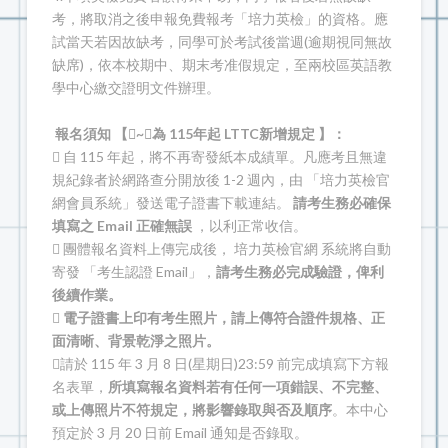
考，將取消之後申報免費報考「培力英檢」的資格。應
試當天若因故缺考，同學可於考試後當週(逾期視同無故
缺席)，依本校期中、期末考准假規定，至兩校區英語教
學中心繳交證明文件辦理。
報名須知 【~為 115年起 LTTC新增規定 】：
 自 115 年起，將不再寄發紙本成績單。凡應考且無違
規紀錄者於網路查分開放後 1-2 週內，由 「培力英檢官
網會員系統」發送電子證書下載連結。
請考生務必確保
填寫之 Email 正確無誤
，以利正常收信。
 團體報名資料上傳完成後， 培力英檢官網 系統將自動
寄發 「考生認證 Email」，
請考生務必完成驗證，俾利
後續作業。

電子證書上印有考生照片，請上傳符合證件規格、正
面清晰、背景乾淨之照片。
請於 115 年 3 月 8 日(星期日)23:59 前完成填寫下方報
名表單，
所填寫報名資料若有任何一項錯誤、不完整、
或上傳照片不符規定，將影響錄取與否及順序
。本中心
預定於 3 月 20 日前 Email 通知是否錄取。