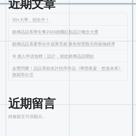
近期文章
30+大學，招生中！
銘傳品設系學生奪2026德國紅點設計概念大獎
銘傳品設系產學合作成果亮相 聚焦智慧觀光與寵物經濟
🎯 個人申請放榜｜設計，就從銘傳品設開始
金獎閃耀！品設系校友許怡萍作品《華西夜宴・悠遊未來》
脫穎而出👏
近期留言
尚無留言可供顯示。