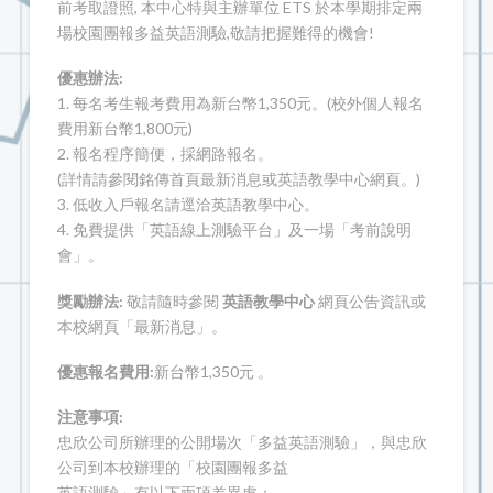
前考取證照, 本中心特與主辦單位 ETS 於本學期排定兩
場校園團報多益英語測驗,敬請把握難得的機會!
優惠辦法:
1. 每名考生報考費用為新台幣1,350元。(校外個人報名
費用新台幣1,800元)
2. 報名程序簡便，採網路報名。
(詳情請參閱銘傳首頁最新消息或英語教學中心網頁。)
3. 低收入戶報名請逕洽英語教學中心。
4. 免費提供「英語線上測驗平台」及一場「考前說明
會」。
獎勵辦法:
敬請隨時參閱
英語教學中心
網頁公告資訊或
本校網頁「最新消息」。
優惠報名費用:
新台幣1,350元 。
注意事項:
忠欣公司所辦理的公開場次「多益英語測驗」，與忠欣
公司到本校辦理的「校園團報多益
英語測驗」有以下兩項差異處：