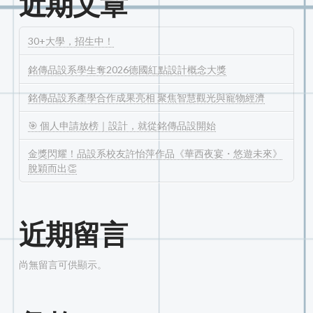
近期文章
30+大學，招生中！
銘傳品設系學生奪2026德國紅點設計概念大獎
銘傳品設系產學合作成果亮相 聚焦智慧觀光與寵物經濟
🎯 個人申請放榜｜設計，就從銘傳品設開始
金獎閃耀！品設系校友許怡萍作品《華西夜宴・悠遊未來》
脫穎而出👏
近期留言
尚無留言可供顯示。