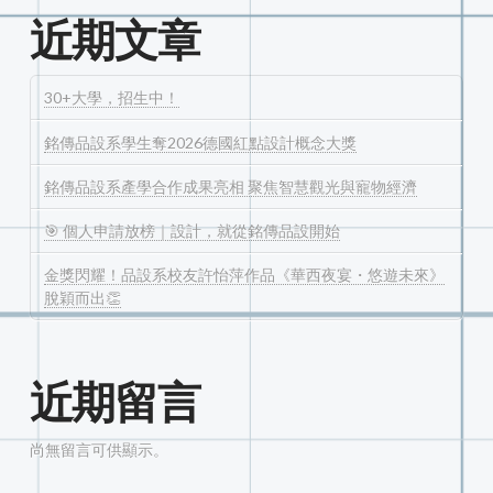
近期文章
30+大學，招生中！
銘傳品設系學生奪2026德國紅點設計概念大獎
銘傳品設系產學合作成果亮相 聚焦智慧觀光與寵物經濟
🎯 個人申請放榜｜設計，就從銘傳品設開始
金獎閃耀！品設系校友許怡萍作品《華西夜宴・悠遊未來》
脫穎而出👏
近期留言
尚無留言可供顯示。