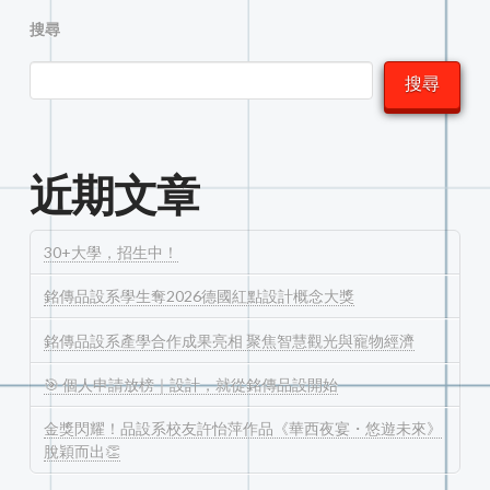
搜尋
搜尋
近期文章
30+大學，招生中！
銘傳品設系學生奪2026德國紅點設計概念大獎
銘傳品設系產學合作成果亮相 聚焦智慧觀光與寵物經濟
🎯 個人申請放榜｜設計，就從銘傳品設開始
金獎閃耀！品設系校友許怡萍作品《華西夜宴・悠遊未來》
脫穎而出👏