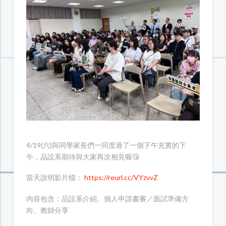
4/19(六)與同學家長們一同度過了一個下午充實的下
午，品設系期待與大家再次相見喔😘
當天說明影片檔：
https://reurl.cc/VYzvvZ
內容包含：品設系介紹、個人申請書審／面試準備方
向、教師分享