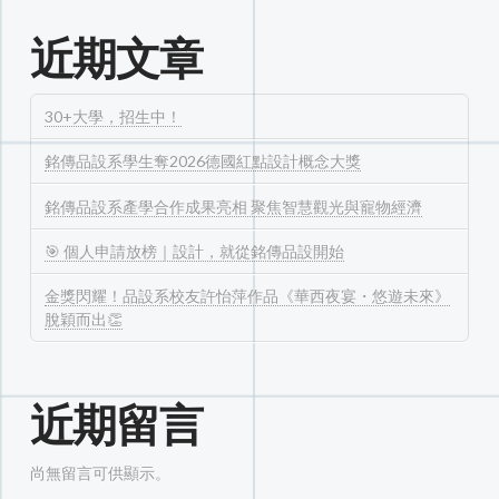
近期文章
30+大學，招生中！
銘傳品設系學生奪2026德國紅點設計概念大獎
銘傳品設系產學合作成果亮相 聚焦智慧觀光與寵物經濟
🎯 個人申請放榜｜設計，就從銘傳品設開始
金獎閃耀！品設系校友許怡萍作品《華西夜宴・悠遊未來》
脫穎而出👏
近期留言
尚無留言可供顯示。