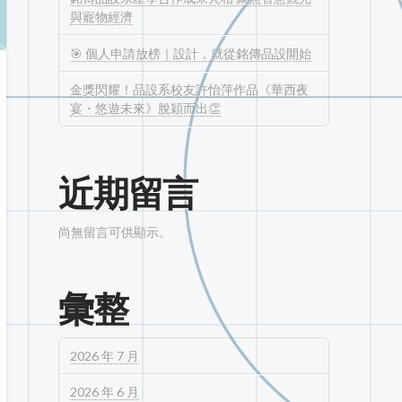
與寵物經濟
🎯 個人申請放榜｜設計，就從銘傳品設開始
金獎閃耀！品設系校友許怡萍作品《華西夜
宴・悠遊未來》脫穎而出👏
近期留言
尚無留言可供顯示。
彙整
2026 年 7 月
2026 年 6 月