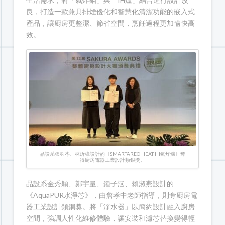
良，打造一款兼具排煙優化和智慧化清潔功能的嵌入式
產品，讓廚房更整潔、節省空間，烹飪過程更加愉快高
效。
品設系張羽岑、林炘樟設計的《SMARTAREO HEAT IH氣炸爐》奪
得廚房電器工業設計類銀獎。
品設系金秀穎、鄭宇量、鍾子涵、賴淑燕設計的
《AquaPÜR水淨芯》，由詹孝中老師指導，則奪廚房電
器工業設計類銅獎。將「淨水器」以簡約設計融入廚房
空間，強調人性化維修體驗，讓安裝和濾芯替換變得輕