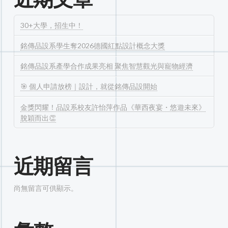
30+大學，招生中！
銘傳品設系學生奪2026德國紅點設計概念大獎
銘傳品設系產學合作成果亮相 聚焦智慧觀光與寵物經濟
🎯 個人申請放榜｜設計，就從銘傳品設開始
金獎閃耀！品設系校友許怡萍作品《華西夜宴・悠遊未來》
脫穎而出👏
近期留言
尚無留言可供顯示。