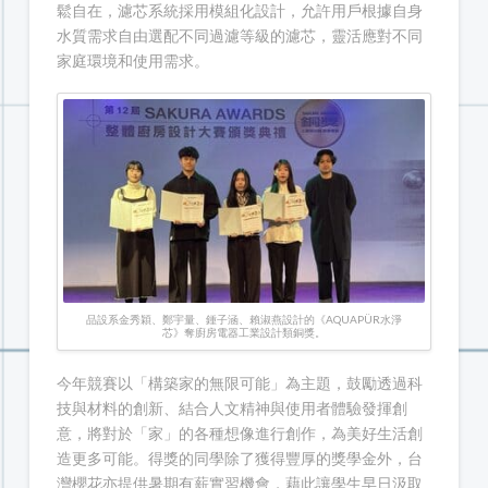
鬆自在，濾芯系統採用模組化設計，允許用戶根據自身
水質需求自由選配不同過濾等級的濾芯，靈活應對不同
家庭環境和使用需求。
品設系金秀穎、鄭宇量、鍾子涵、賴淑燕設計的《AQUAPÜR水淨
芯》奪廚房電器工業設計類銅獎。
今年競賽以「構築家的無限可能」為主題，鼓勵透過科
技與材料的創新、結合人文精神與使用者體驗發揮創
意，將對於「家」的各種想像進行創作，為美好生活創
造更多可能。得獎的同學除了獲得豐厚的獎學金外，台
灣櫻花亦提供暑期有薪實習機會，藉此讓學生早日汲取