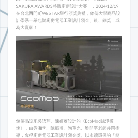
SAKURA AWARDS整體廚房設計大賽」，2024/12/19
在台北西門町WESTAR舉行頒獎典禮，銘傳大學商品設
計學系一舉包辦廚房電器工業設計類金、銀、銅獎，成
為大贏家！
銘傳品設系吳語芹、陳妍蓁設計的《EcoMod綠淨模
塊》，由吳湘苹、陳振甫、陶重光、劉開平老師共同指
導，奪得廚房電器工業設計類金獎。以永續環保的「簡