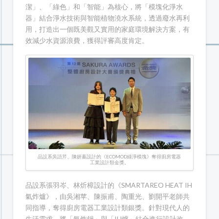
潔」、「綠色」和「智能」為核心，將「模塊化淨水
器」結合淨水技術與智能植物澆水系統，透過廢水再利
用，打造出一個既美觀又實用的家庭環境解決方案，有
效減少水資源浪費，獲得評審高度肯定。
品設系吳語芹、陳妍蓁設計的《ECOMOD綠淨模塊》奪得廚房電器
工業設計類金獎。
品設系張羽岑、林炘樟設計的《SMARTAREO HEAT IH
氣炸爐》，由吳湘苹、陳振甫、陶重光、劉開平老師共
同指導，奪得廚房電器工業設計類銀獎。針對現代人的
生活需求，將「氣炸鍋」與「IH爐」結合進行設計改