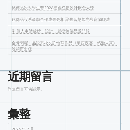
銘傳品設系學生奪2026德國紅點設計概念大獎
銘傳品設系產學合作成果亮相 聚焦智慧觀光與寵物經濟
🎯 個人申請放榜｜設計，就從銘傳品設開始
金獎閃耀！品設系校友許怡萍作品《華西夜宴・悠遊未來》
脫穎而出👏
近期留言
尚無留言可供顯示。
彙整
2026 年 7 月