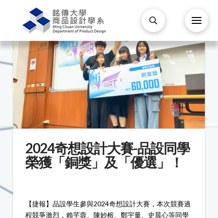
2024奇想設計大賽-品設同學
榮獲「銅獎」及「優選」！
【捷報】品設學生參與2024奇想設計大賽，本次競賽過
程競爭激烈，賴芊蓉、陳妙榕、鄭宇量、史晨心等同學