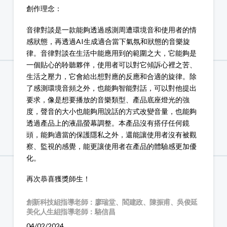
創作理念：
音律對談是一款能夠透過感測周遭環境音和使用者的情
感狀態，再透過AI生成適合當下氣氛和狀態的音樂旋
律。音律對談在生活中能應用到的範圍之大，它能夠是
一個貼心的聆聽夥伴，使用者可以對它傾訴心裡之苦、
生活之壓力，它會給出想對應的反應和合適的旋律。除
了感測環境音頻之外，也能夠智能對話，可以對他提出
要求，像是想要播放的音樂類型、產品底座燈光的強
度，聲音的大小也能夠用說話的方式改變音量，也能夠
透過產品上的液晶螢幕調整。本產品沒有搭仔任何鏡
頭，能夠適當的保護隱私之外，還能讓使用者沒有被觀
察、監視的感覺，能更讓使用者在產品的體驗感更加優
化。
再次恭喜獲獎師生！
創新科技組指導老師：廖瑞堂、閻建政、陳振甫、吳俊延
美化人生組指導老師：駱信昌
04/02/2024