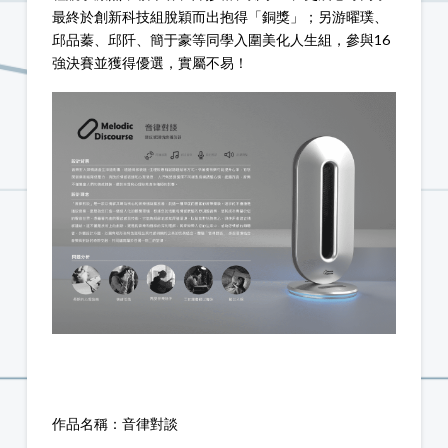
最終於創新科技組脫穎而出抱得「銅獎」；另游曜璞、
邱品蓁、邱阡、簡于豪等同學入圍美化人生組，參與16
強決賽並獲得優選，實屬不易！
作品名稱：音律對談