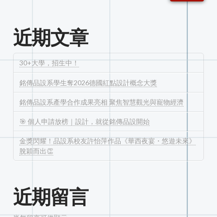
近期文章
30+大學，招生中！
銘傳品設系學生奪2026德國紅點設計概念大獎
銘傳品設系產學合作成果亮相 聚焦智慧觀光與寵物經濟
🎯 個人申請放榜｜設計，就從銘傳品設開始
金獎閃耀！品設系校友許怡萍作品《華西夜宴・悠遊未來》
脫穎而出👏
近期留言