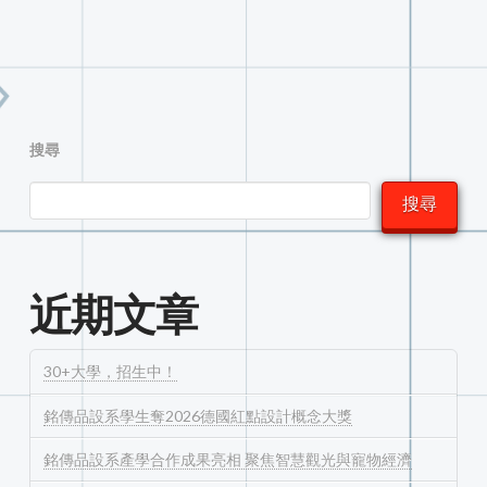
搜尋
搜尋
近期文章
30+大學，招生中！
銘傳品設系學生奪2026德國紅點設計概念大獎
銘傳品設系產學合作成果亮相 聚焦智慧觀光與寵物經濟