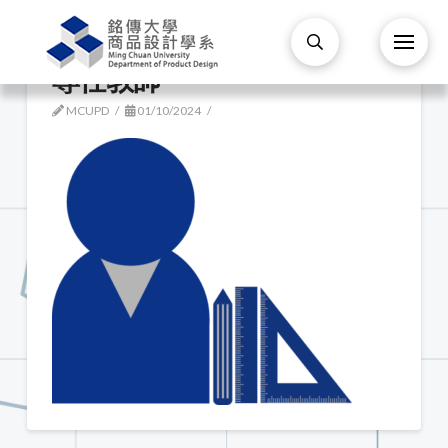
專任教師
MCUPD
01/10/2024