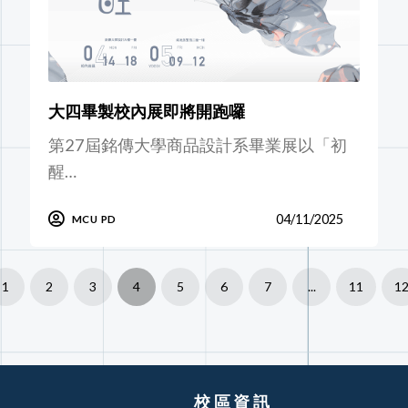
大四畢製校內展即將開跑囉
第27屆銘傳大學商品設計系畢業展以「初
醒…
04/11/2025
MCU PD
1
2
3
4
5
6
7
...
11
1
校區資訊