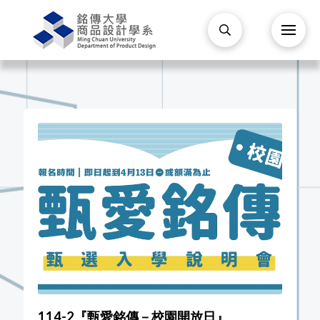
114-2『甄愛銘傳－校園開放日』