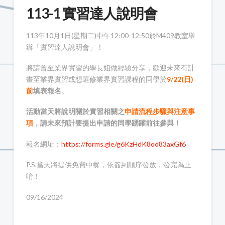
113-1 實習達人說明會
113年10月1日(星期二)中午12:00-12:50於M409教室舉
辦「實習達人說明會」！
將請曾至業界實習的學長姐做經驗分享，歡迎未來有計
畫至業界實習或想選修業界實習課程的同學於
9/22(日)
前
填表報名
。
活動當天將說明關於實習相關之
申請流程步驟與注意事
項
，請未來預計要提出申請的同學踴躍前往參與！
報名網址：
https://forms.gle/g6KzHdK8oo83axGf6
P.S.當天將提供免費中餐，依簽到順序發放，發完為止
唷！
09/16/2024