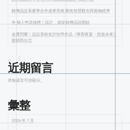
銘傳品設系產學合作成果亮相 聚焦智慧觀光與寵物經濟
🎯 個人申請放榜｜設計，就從銘傳品設開始
金獎閃耀！品設系校友許怡萍作品《華西夜宴・悠遊未來》
脫穎而出👏
近期留言
尚無留言可供顯示。
彙整
2026 年 7 月