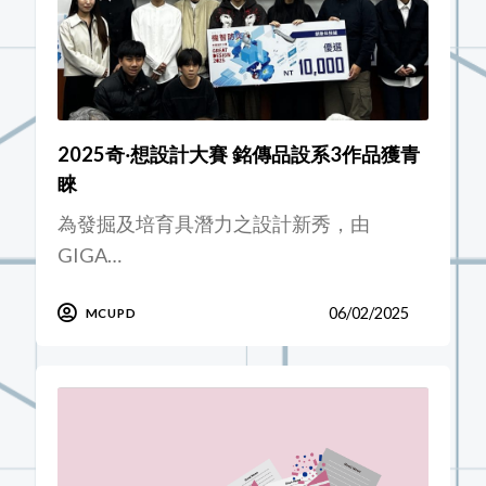
2025奇‧想設計大賽 銘傳品設系3作品獲青
睞
為發掘及培育具潛力之設計新秀，由
GIGA…
06/02/2025
MCUPD