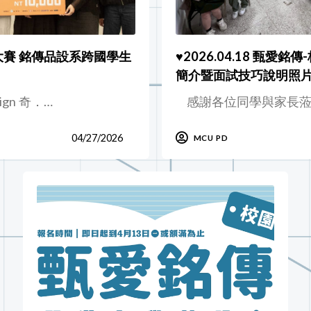
大賽 銘傳品設系跨國學生
♥️2026.04.18 甄愛銘
簡介暨面試技巧說明照
sign 奇．…
感謝各位同學與家長蒞
04/27/2026
MCU PD