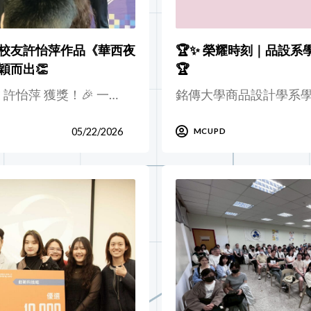
校友許怡萍作品《華西夜
🏆✨ 榮耀時刻｜品設系
穎而出👏
🏆
 許怡萍 獲獎！🎉 一…
銘傳大學商品設計學系學會
05/22/2026
MCUPD