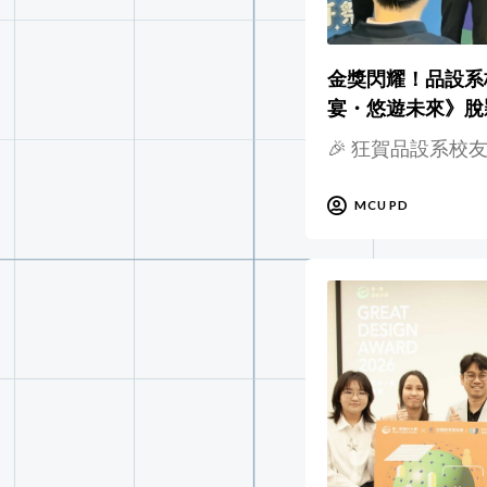
金獎閃耀！品設系
宴・悠遊未來》脫
🎉 狂賀品設系校友
MCU PD