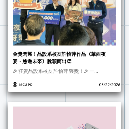
金獎閃耀！品設系校友許怡萍作品《華西夜
宴・悠遊未來》脫穎而出👏
🎉 狂賀品設系校友 許怡萍 獲獎！🎉 一…
05/22/2026
MCU PD