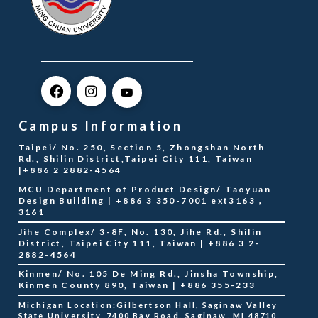
Campus Information
Taipei/ No. 250, Section 5, Zhongshan North
Rd., Shilin District,Taipei City 111, Taiwan
|+886 2 2882-4564
MCU Department of Product Design/ Taoyuan
Design Building | +886 3 350-7001 ext3163，
3161
Jihe Complex/ 3-8F, No. 130, Jihe Rd., Shilin
District, Taipei City 111, Taiwan | +886 3 2-
2882-4564
Kinmen/ No. 105 De Ming Rd., Jinsha Township,
Kinmen County 890, Taiwan | +886 355-233
Michigan Location:Gilbertson Hall, Saginaw Valley
State University, 7400 Bay Road, Saginaw, MI 48710